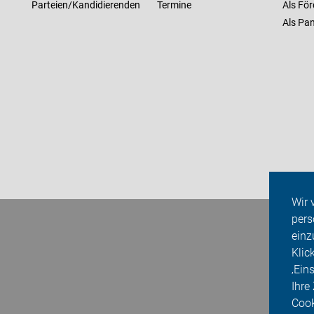
Parteien/Kandidierenden
Termine
Als För
Als Pan
Wir 
pers
einz
Klic
‚Ein
Ihre
Cook